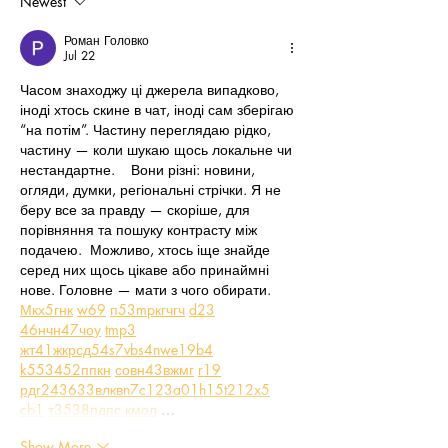
Newest
Роман Головко
Jul 22
Часом знаходжу ці джерела випадково, 
іноді хтось скине в чат, іноді сам зберігаю 
“на потім”. Частину переглядаю рідко, 
частину — коли шукаю щось локальне чи 
нестандартне.    Вони різні: новини, 
огляди, думки, регіональні стрічки. Я не 
беру все за правду — скоріше, для 
порівняння та пошуку контрасту між 
подачею.  Можливо, хтось іще знайде 
серед них щось цікаве або принаймні 
нове. Головне — мати з чого обирати.  
М
к
х
5
г
нк
w69
п
53
mp
кг
чг
ч
d23
46
н
чн
47
чо
у
tmp3
жт
41
ж
кр
сд
54
s7
vb
s4
nw
e19
b4
k55
34
52
пп
кн
с
о
вн
43
вж
мг
r19
рд
r24
36
33
вл
кв
n7
c123
a01
h15
t21
2x5
cb1
т
35
38
пд
пс
км
ол
 …
Show More