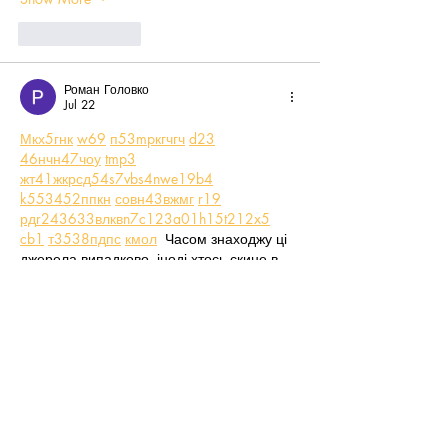
Like
Reply
Роман Головко
Jul 22
М
к
х
5
г
нк
w69
п
53
mp
кг
чг
ч
d23
46
н
чн
47
чо
у
tmp3
жт
41
ж
кр
сд
54
s7
vb
s4
nw
e19
b4
k55
34
52
пп
кн
с
о
вн
43
вж
мг
r19
рд
r24
36
33
вл
кв
n7
c123
a01
h15
t21
2x5
cb1
т
35
38
пд
пс
км
ол
  Часом знаходжу ці 
джерела випадково, іноді хтось скине в 
чат, іноді сам зберігаю “на потім”. 
Частину переглядаю рідко, частину — 
коли шукаю щось локальне чи 
нестандартне.    Вони різні: новини, 
огляди, думки, регіональні стрічки. Я не 
беру все за правду — скоріше, для 
порівняння та пошуку контрасту між 
подачею.  Можливо, хтось іще знайде 
серед них щось цікаве або принаймні 